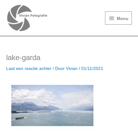
Ga
Menu
naar
de
Menu
inhoud
lake-garda
Laat een reactie achter
/ Door
Vivian
/
01/11/2021