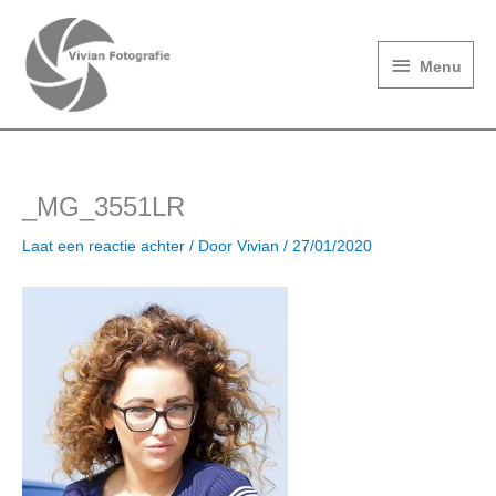
Ga
Menu
naar
de
Menu
inhoud
_MG_3551LR
Laat een reactie achter
/ Door
Vivian
/
27/01/2020