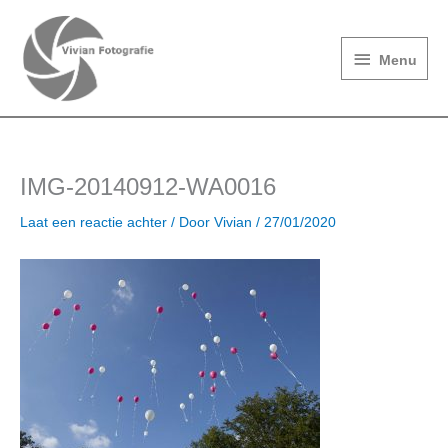
Ga
Menu
naar
de
Menu
inhoud
IMG-20140912-WA0016
Laat een reactie achter
/ Door
Vivian
/
27/01/2020