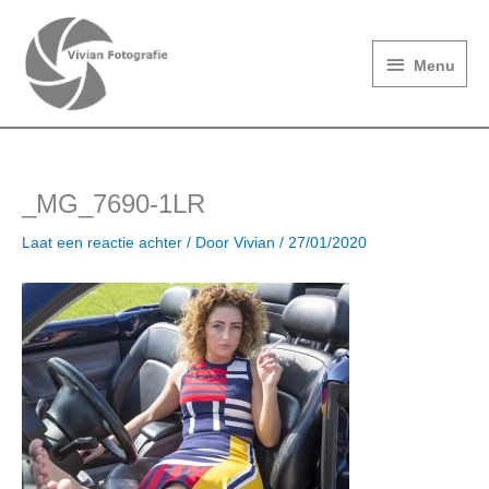
Ga
Menu
naar
de
Menu
inhoud
_MG_7690-1LR
Laat een reactie achter
/ Door
Vivian
/
27/01/2020